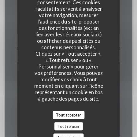
consentement. Ces cookies
facultatifs servent à analyser
Nous contacter
votre navigation, mesurer
l'audience du site, proposer
des fonctionnalités (ex : en
lien avec les réseaux sociaux)
ou afficher des publicités ou
RÉSERVER
contenus personnalisés.
Cliquez sur « Tout accepter »,
PRIVATISER
« Tout refuser » ou «
Personnaliser » pour gérer
vos préférences. Vous pouvez
modifier vos choix à tout
moment en cliquant sur l'icône
représentant un cookie en bas
Newsletter
*
à gauche des pages du site.
Inscrivez-vous à notre lettre d'information pour recevoir des
communications personnalisées et des offres marketing par
Tout accepter
courriel.
Tout refuser