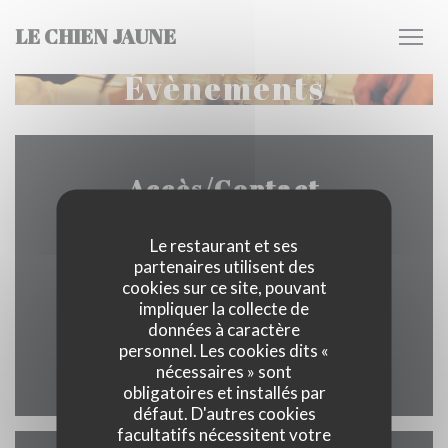
Personnalisation de vos choix en matière de cookies
LE CHIEN JAUNE
Évènements
Accès/Contact
Le restaurant et ses
partenaires utilisent des
((ouvre une
74 RUE BERNARD PALISSY 37000 TOURS
cookies sur ce site, pouvant
impliquer la collecte de
02 47 05 10 17
données à caractère
personnel. Les cookies dits «
nécessaires » sont
Facebook ((ouvre une nouvelle 
Instagram ((ouvre une nou
obligatoires et installés par
défaut. D'autres cookies
facultatifs nécessitent votre