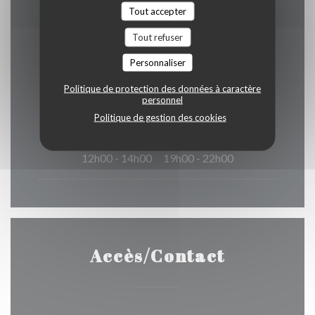
Tout accepter
Tout refuser
Horaires
Personnaliser
Politique de protection des données à caractère
personnel
Politique de gestion des cookies
Lun
-
Dim
12h00 - 14h00
19h00 - 22h00
•
Accès/Contact