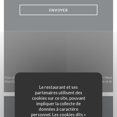
Pour afficher la carte interactive Waze, vous devez accepter les cookies Waze
Map (Google). Ces cookies peuvent collecter des données de navigation et de
Le restaurant et ses
localisation.
Autoriser
partenaires utilisent des
cookies sur ce site, pouvant
impliquer la collecte de
données à caractère
Infos pratiques
personnel. Les cookies dits «