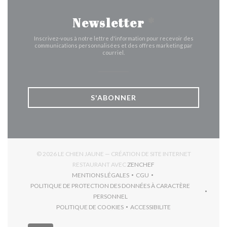
Newsletter
*
Inscrivez-vous à notre lettre d'information pour recevoir des
communications personnalisées et des offres marketing par
courriel.
S'ABONNER
© 2026 LE CHIEN JAUNE — CRÉATION DE SITE INTERNET
((OUVRE UNE NOUVELLE 
RESTAURANT AVEC
ZENCHEF
MENTIONS LÉGALES
CGU
((OUVRE UNE NOUVELLE FENÊTRE))
((OUVRE UNE NOUVELLE FEN
POLITIQUE DE PROTECTION DES DONNÉES À CARACTÈRE
((OUVRE UNE NOUVELLE FENÊTRE))
PERSONNEL
POLITIQUE DE COOKIES
ACCESSIBILITE
((OUVRE UNE NOUVELLE FENÊTRE))
((OUVRE UNE NOUVELLE F