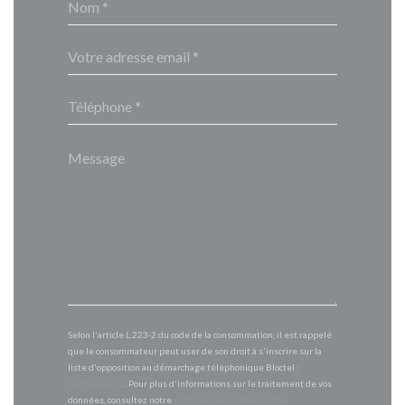
Selon l'article L.223-2 du code de la consommation, il est rappelé
que le consommateur peut user de son droit à s'inscrire sur la
liste d'opposition au démarchage téléphonique Bloctel :
bloctel.gouv.fr
. Pour plus d'informations sur le traitement de vos
données, consultez notre
politique de confidentialité
.