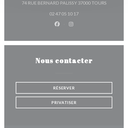
((ouvre une
74 RUE BERNARD PALISSY 37000 TOURS
02 47 05 10 17
Facebook ((ouvre une nouvelle 
Instagram ((ouvre une nou
Nous contacter
RÉSERVER
PRIVATISER