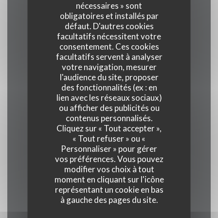
nécessaires » sont
obligatoires et installés par
défaut. D'autres cookies
Cuisine
facultatifs nécessitent votre
Fait maison, Produits frais, Traditionnel
consentement. Ces cookies
facultatifs servent à analyser
votre navigation, mesurer
Type de restaurant
l'audience du site, proposer
Bistrot
des fonctionnalités (ex : en
lien avec les réseaux sociaux)
ou afficher des publicités ou
Services
contenus personnalisés.
Cliquez sur « Tout accepter »,
Accès aux personnes à mobilité réduite,
« Tout refuser » ou «
Privatisation, Terrasse, Wifi
Personnaliser » pour gérer
vos préférences. Vous pouvez
modifier vos choix à tout
Moyens de paiement
moment en cliquant sur l'icône
Apple Pay, Paiement Sans Contact,
représentant un cookie en bas
Eurocard/Mastercard, Espèces, Visa, American
à gauche des pages du site.
Express, Carte Bleue