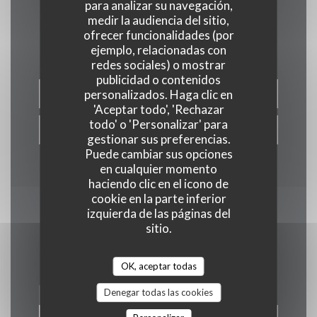
para analizar su navegación,
medir la audiencia del sitio,
Contacto
ofrecer funcionalidades (por
ejemplo, relacionadas con
redes sociales) o mostrar
publicidad o contenidos
personalizados. Haga clic en
RESERVAR UNA MESA
'Aceptar todo', 'Rechazar
todo' o 'Personalizar' para
PRIVATIZACIÓN
gestionar sus preferencias.
Puede cambiar sus opciones
en cualquier momento
haciendo clic en el icono de
cookie en la parte inferior
izquierda de las páginas del
Manténgase al día
*
sitio.
Suscríbase a nuestro boletín para recibir comunicaciones
personalizadas y ofertas de marketing por correo electrónico.
OK, aceptar todas
Denegar todas las cookies