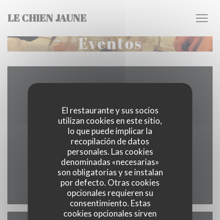
Personalización de sus opciones de cookies
LE CHIEN JAUNE
Eventos
Mapa y Contacto
El restaurante y sus socios
utilizan cookies en este sitio,
lo que puede implicar la
((abre en u
74 RUE BERNARD PALISSY 37000 TOURS
recopilación de datos
personales. Las cookies
02 47 05 10 17
denominadas «necesarias»
son obligatorias y se instalan
por defecto. Otras cookies
Facebook ((abre en una nueva v
Instagram ((abre en una 
opcionales requieren su
consentimiento. Estas
cookies opcionales sirven