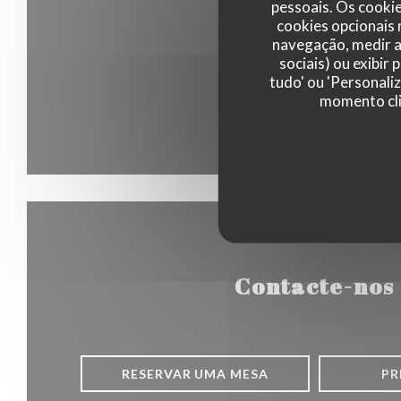
pessoais. Os cooki
cookies opcionais
navegação, medir a 
sociais) ou exibir
tudo' ou 'Personali
momento cli
Contacte-nos
RESERVAR UMA MESA
PR