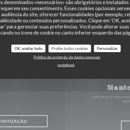
es denominados «necessários» são obrigatórios e instalados
 requerem seu consentimento. Esses cookies opcionais servem
((abre numa
74 RUE BERNARD PALISSY 37000 TOURS
audiência do site, oferecer funcionalidades (por exemplo, r
 publicidade ou conteúdos personalizados. Clique em 'OK, acei
02 47 05 10 17
zar' para gerenciar suas preferências. Você pode alterar suas
cando no ícone de cookie no canto inferior esquerdo das pági
Facebook ((abre numa nova jane
Instagram ((abre numa nov
OK, aceitar tudo
Proíbe todos cookies
Personalizar
Política de proteção de dados pessoais
undefined
Mante
Subscrever a nossa news
marke
IVATIZAÇÃO