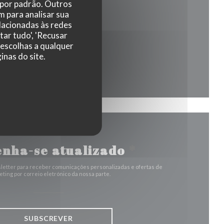
 por padrão. Outros
 para analisar sua
 nova janela))
elacionadas às redes
tar tudo', 'Recusar
 escolhas a qualquer
nas do site.
la))
a janela))
nha-se atualizado
*
letter para receber comunicações personalizadas e ofertas de
ting por correio eletrónico da nossa parte.
SUBSCREVER