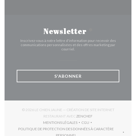
Newsletter
*
Inscrivez-vous à notre lettre d'information pour recevoir des
communications personnalisées et des offres marketing par
courriel.
S'ABONNER
© 2026 LE CHIEN JAUNE — CRÉATION DE SITE INTERNET
((OUVRE UNE NOUVELLE 
RESTAURANT AVEC
ZENCHEF
MENTIONS LÉGALES
CGU
((OUVRE UNE NOUVELLE FENÊTRE))
((OUVRE UNE NOUVELLE FEN
POLITIQUE DE PROTECTION DES DONNÉES À CARACTÈRE
((OUVRE UNE NOUVELLE FENÊTRE))
PERSONNEL