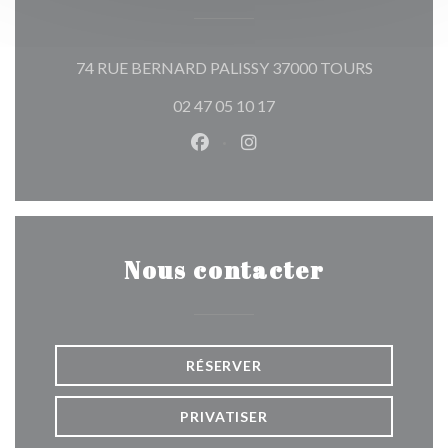
((ouvre une
74 RUE BERNARD PALISSY 37000 TOURS
02 47 05 10 17
Facebook ((ouvre une nouvelle 
Instagram ((ouvre une nou
Nous contacter
RÉSERVER
PRIVATISER