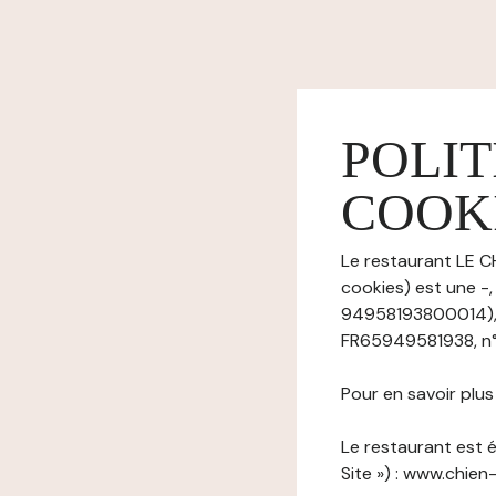
POLIT
COOK
Le restaurant LE C
cookies) est une -,
94958193800014), 
FR65949581938, n° t
Pour en savoir plu
Le restaurant est é
Site ») : www.chien-