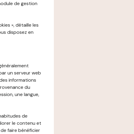
 module de gestion
es », détaille les
vous disposez en
, généralement
 par un serveur web
r des informations
 provenance du
ession, une langue,
 habitudes de
liorer le contenu et
 de faire bénéficier