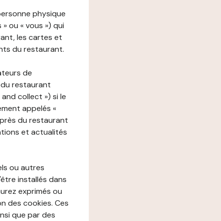
 personne physique
s » ou « vous ») qui
rant, les cartes et
nts du restaurant.
ateurs de
 du restaurant
nd collect ») si le
ement appelés «
près du restaurant
tions et actualités
els ou autres
'être installés dans
aurez exprimés ou
n des cookies. Ces
insi que par des