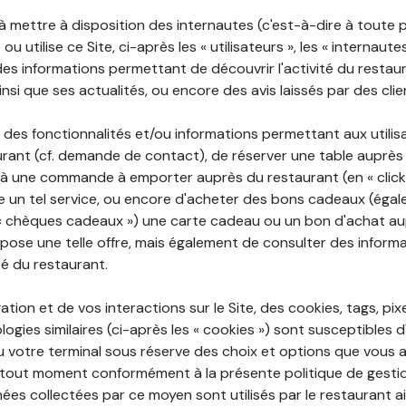
 à mettre à disposition des internautes (c'est-à-dire à toute
ou utilise ce Site, ci-après les « utilisateurs », les « internaute
te des informations permettant de découvrir l'activité du restau
si que ses actualités, ou encore des avis laissés par des clie
 des fonctionnalités et/ou informations permettant aux utilis
urant (cf. demande de contact), de réserver une table auprès
à une commande à emporter auprès du restaurant (en « click a
 un tel service, ou encore d'acheter des bons cadeaux (égal
« chèques cadeaux ») une carte cadeau ou un bon d'achat au
opose une telle offre, mais également de consulter des informa
ité du restaurant.
ation et de vos interactions sur le Site, des cookies, tags, pix
ogies similaires (ci-après les « cookies ») sont susceptibles d
u votre terminal sous réserve des choix et options que vous 
tout moment conformément à la présente politique de gestio
ées collectées par ce moyen sont utilisés par le restaurant a