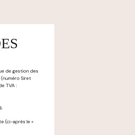
DES
que de gestion des
8 (numéro Siret
de TVA :
s
.
e (ci-après le «