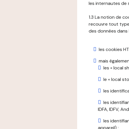
les internautes de 
1.3 La notion de co
recouvre tout type 
des données dans le
les cookies HT
mais également
les « local 
le « local s
les identifi
les identifi
IDFA, IDFV, Andr
les identifi
appareil) ;