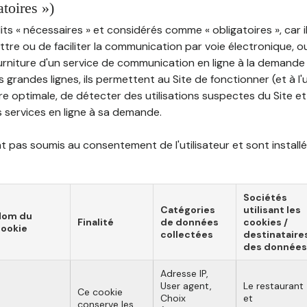
atoires »)
ts « nécessaires » et considérés comme « obligatoires », car il
tre ou de faciliter la communication par voie électronique, 
ourniture d'un service de communication en ligne à la demand
les grandes lignes, ils permettent au Site de fonctionner (et à l'
e optimale, de détecter des utilisations suspectes du Site et 
ns services en ligne à sa demande.
 pas soumis au consentement de l'utilisateur et sont installé
Sociétés
Catégories
utilisant les
Nom du
Finalité
de données
cookies /
ookie
collectées
destinataire
des données
Adresse IP,
User agent,
Le restaurant
Ce cookie
Choix
et
conserve les