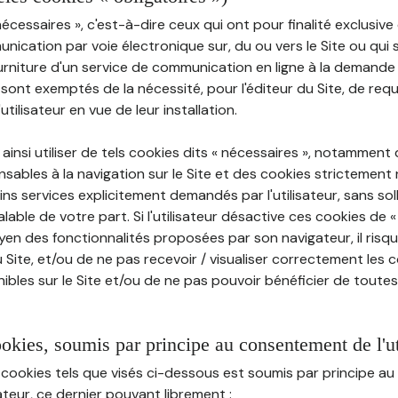
nécessaires », c'est-à-dire ceux qui ont pour finalité exclusiv
munication par voie électronique sur, du ou vers le Site ou qui
ourniture d'un service de communication en ligne à la demand
e, sont exemptés de la nécessité, pour l'éditeur du Site, de requé
tilisateur en vue de leur installation.
ainsi utiliser de tels cookies dits « nécessaires », notamment
sables à la navigation sur le Site et des cookies strictement 
ins services explicitement demandés par l'utilisateur, sans soll
ble de votre part. Si l'utilisateur désactive ces cookies de 
en des fonctionnalités proposées par son navigateur, il risq
Site, et/ou de ne pas recevoir / visualiser correctement les 
ibles sur le Site et/ou de ne pas pouvoir bénéficier de toutes
ookies, soumis par principe au consentement de l'ut
 cookies tels que visés ci-dessous est soumis par principe 
sateur, ce dernier pouvant librement :