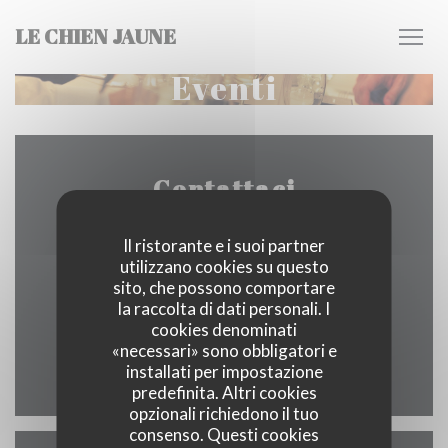
Personalizzazione delle tue scelte sui cookie
LE CHIEN JAUNE
Eventi
Contattaci
Il ristorante e i suoi partner
utilizzano cookies su questo
((apre una 
74 RUE BERNARD PALISSY 37000 TOURS
sito, che possono comportare
la raccolta di dati personali. I
02 47 05 10 17
cookies denominati
«necessari» sono obbligatori e
installati per impostazione
Facebook ((apre una nuova fines
Instagram ((apre una nuov
predefinita. Altri cookies
opzionali richiedono il tuo
consenso. Questi cookies