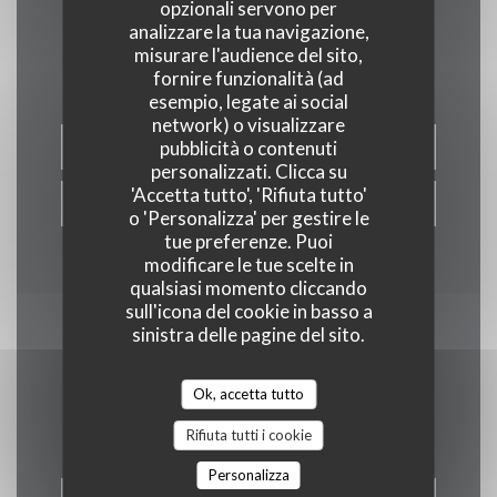
opzionali servono per
analizzare la tua navigazione,
Contattaci
misurare l'audience del sito,
fornire funzionalità (ad
esempio, legate ai social
network) o visualizzare
pubblicità o contenuti
PRENOTA
personalizzati. Clicca su
'Accetta tutto', 'Rifiuta tutto'
PRIVATIZZAZIONE
o 'Personalizza' per gestire le
tue preferenze. Puoi
modificare le tue scelte in
qualsiasi momento cliccando
sull'icona del cookie in basso a
sinistra delle pagine del sito.
Rimani informato
*
Iscriversi alla nostra newsletter per ricevere comunicazioni
Ok, accetta tutto
personalizzate e offerte di marketing via e-mail.
Rifiuta tutti i cookie
Personalizza