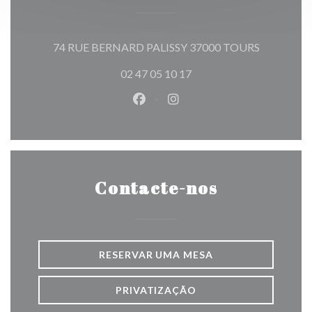
((abre numa
74 RUE BERNARD PALISSY 37000 TOURS
02 47 05 10 17
Facebook ((abre numa nova jane
Instagram ((abre numa nov
Contacte-nos
RESERVAR UMA MESA
PRIVATIZAÇÃO