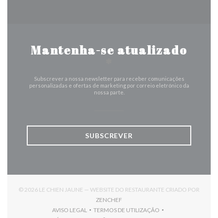
Mantenha-se atualizado
*
Subscrever a nossa newsletter para receber comunicações
personalizadas e ofertas de marketing por correio eletrónico da
nossa parte.
SUBSCREVER
© 2026 LE CHIEN JAUNE — WEBSITE DO RESTAURANTE CRIADO POR
((ABRE NUMA NOVA JANELA))
ZENCHEF
AVISO LEGAL
TERMOS DE UTILIZAÇÃO
((ABRE NUMA NOVA JANELA))
((ABRE NUMA NOVA JANELA))