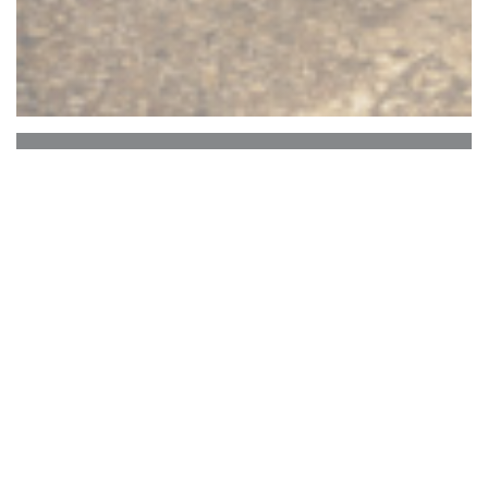
LE CHIEN JAUNE
O restaurante Le Chien Jaune é um
estabelecimento imperdível em Tours, localizado
numa rua semipedonal a poucos passos da
estação. A sua localização ideal, não muito longe
do centro da cidade e próximo do Espetáculo
Vinci Center, torna-o numa escolha acertada para
os amantes da boa gastronomia e do