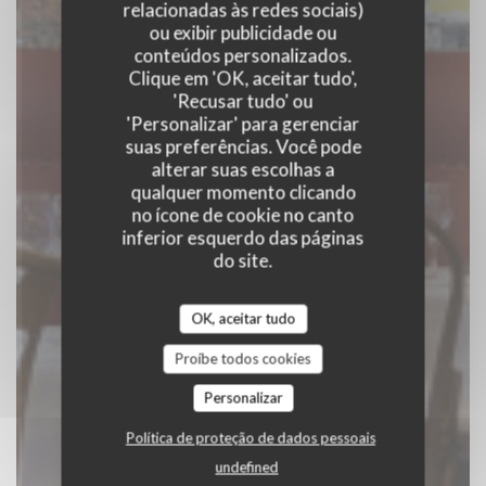
relacionadas às redes sociais)
LE CHIEN JAUNE
ou exibir publicidade ou
conteúdos personalizados.
Clique em 'OK, aceitar tudo',
|
TOURS
'Recusar tudo' ou
'Personalizar' para gerenciar
RESERVAR UMA MESA
suas preferências. Você pode
alterar suas escolhas a
qualquer momento clicando
no ícone de cookie no canto
inferior esquerdo das páginas
do site.
OK, aceitar tudo
Proíbe todos cookies
Personalizar
Política de proteção de dados pessoais
undefined