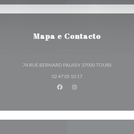
Mapa e Contacto
((abre numa
74 RUE BERNARD PALISSY 37000 TOURS
02 47 05 10 17
Facebook ((abre numa nova jane
Instagram ((abre numa nov