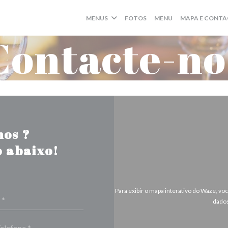
((ABRE NUMA NOV
MENUS
FOTOS
MENU
MAPA E CONT
Contacte-no
nos ?
 abaixo!
Para exibir o mapa interativo do Waze, v
dados