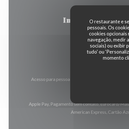
Informações ger
O restaurante e se
pessoais. Os cooki
cookies opcionais
navegação, medir a 
sociais) ou exibir
Culinária
tudo' ou 'Personali
Caseiro, produtos frescos
momento cli
Serviços
Acesso para pessoas com mobilidade reduzida, Pr
Métodos de pagamento
Apple Pay, Pagamento sem contato, Eurocard/Maste
American Express, Cartão Az