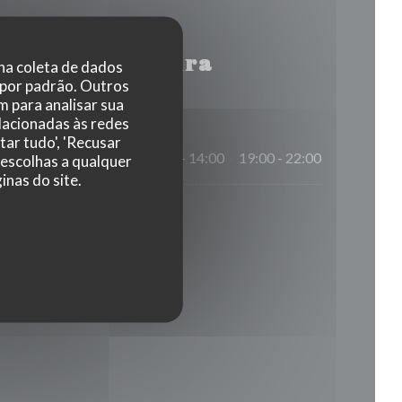
rário de abertura
 na coleta de dados
 por padrão. Outros
 para analisar sua
elacionadas às redes
tar tudo', 'Recusar
12:00 - 14:00
19:00 - 22:00
 escolhas a qualquer
•
nas do site.