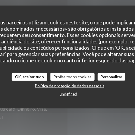
ais
Ho
us parceiros utilizam cookies neste site, o que pode implicar
es denominados «necessários» são obrigatórios e instalados
 requerem seu consentimento. Esses cookies opcionais servem
audiência do site, oferecer funcionalidades (por exemplo, r
 publicidade ou conteúdos personalizados. Clique em 'OK, acei
Seg
-
Dom
zar' para gerenciar suas preferências. Você pode alterar suas
cando no ícone de cookie no canto inferior esquerdo das pági
OK, aceitar tudo
Proíbe todos cookies
Personalizar
ivatização, Esplanada
Política de proteção de dados pessoais
undefined
rcard, Dinheiro, Visa,
ul