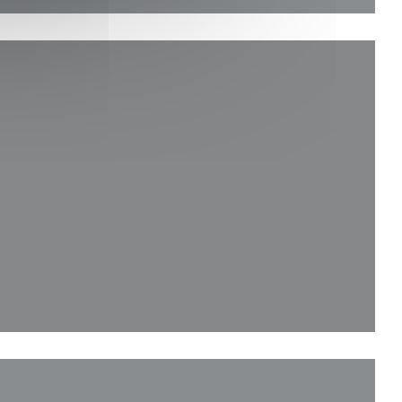
 nova janela))
la))
a janela))