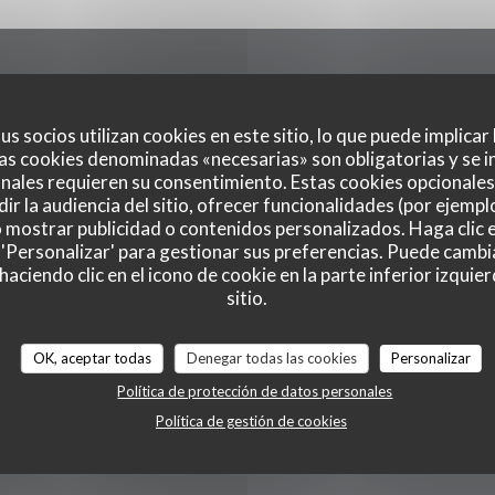
ral
Ho
us socios utilizan cookies en este sitio, lo que puede implicar
as cookies denominadas «necesarias» son obligatorias y se i
nales requieren su consentimiento. Estas cookies opcionales 
ir la audiencia del sitio, ofrecer funcionalidades (por ejempl
o mostrar publicidad o contenidos personalizados. Haga clic e
Lun
-
Dom
adicional
 'Personalizar' para gestionar sus preferencias. Puede cambi
ciendo clic en el icono de cookie en la parte inferior izquier
sitio.
OK, aceptar todas
Denegar todas las cookies
Personalizar
Política de protección de datos personales
Política de gestión de cookies
Terraza, WiFi