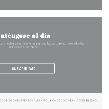
nténgase al día
*
 para recibir comunicaciones personalizadas y ofertas de marketing
por correo electrónico.
SUSCRIBIRSE
ECCIÓN DE DATOS PERSONALES
POLÍTICA DE COOKIES
ACCESIBILIDAD
A))
((ABRE EN UNA NUEVA VENTANA))
((ABRE EN UNA NUEVA VENTANA))
((ABRE EN UNA 