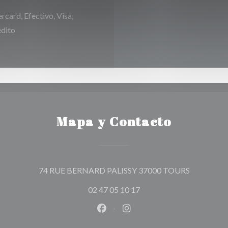
card, Efectivo, Visa,
édito
Mapa y Contacto
((abre en u
74 RUE BERNARD PALISSY 37000 TOURS
02 47 05 10 17
Facebook ((abre en una nueva v
Instagram ((abre en una 