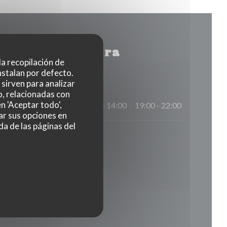
rario de apertura
 la recopilación de
nstalan por defecto.
sirven para analizar
o, relacionadas con
n 'Aceptar todo',
12:00 - 14:00
19:00 - 22:00
•
ar sus opciones en
da de las páginas del