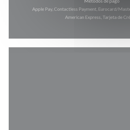
Métodos de pago
Apple Pay, Contactless Payment, Eurocard/Master
American Express, Tarjeta de Cr