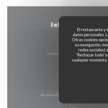
Información gene
El restaurante y s
datos personales. L
Otras cookies opcio
su navegación, med
Cocina
redes sociales) 
Hecho en casa, productos frescos, tr
'Rechazar todo' o
cualquier momento ha
Tipo de negocio
Bodegón
Servicios
Acceso a Discapacitados, Privatización, 