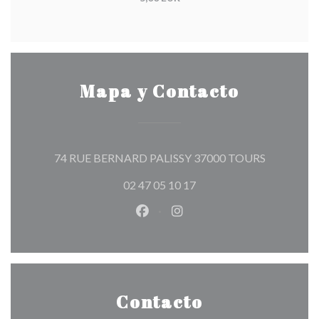
Mapa y Contacto
((abre en u
74 RUE BERNARD PALISSY 37000 TOURS
02 47 05 10 17
Facebook ((abre en una nueva v
Instagram ((abre en una 
Contacto