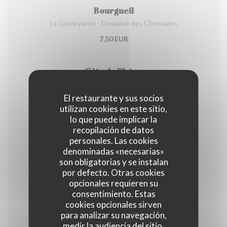
Bourgueil
La Gouleyante - Domaine des Chesnaies
7,50 EUR
Côte du Rhône
La Gourmande - Les Vins de Vienne
El restaurante y sus socios
7,50 EUR
utilizan cookies en este sitio,
lo que puede implicar la
recopilación de datos
Canon-Fronsac
personales. Las cookies
Un Coup de Canon - Nicolas Dabudyk
denominadas «necesarias»
7,50 EUR
son obligatorias y se instalan
por defecto. Otras cookies
opcionales requieren su
Bourgogne
consentimiento. Estas
cookies opcionales sirven
La Dame Pinote - Pinot Noir
para analizar su navegación,
7,50 EUR
medir la audiencia del sitio,