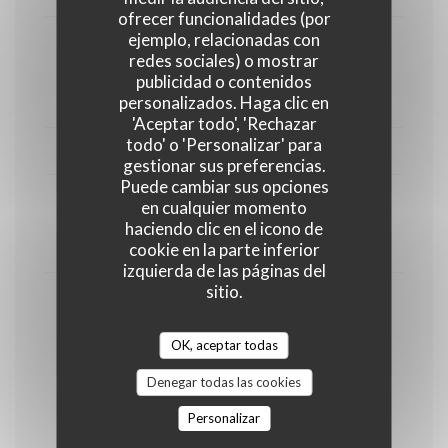
ofrecer funcionalidades (por
ejemplo, relacionadas con
ROSÉ
redes sociales) o mostrar
Du moment
publicidad o contenidos
7,00 EUR
personalizados. Haga clic en
'Aceptar todo', 'Rechazar
todo' o 'Personalizar' para
BULLES
gestionar sus preferencias.
Puede cambiar sus opciones
en cualquier momento
La Bulle Dog
haciendo clic en el icono de
7,50 EUR
cookie en la parte inferior
izquierda de las páginas del
sitio.
Champagne
12,00 EUR
OK, aceptar todas
Denegar todas las cookies
Apéritifs
Personalizar