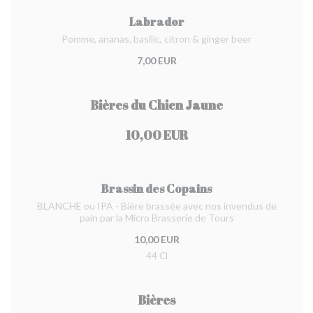
Labrador
Pomme, ananas, basilic, citron & ginger beer
7,00 EUR
Bières du Chien Jaune
10,00 EUR
Brassin des Copains
BLANCHE ou IPA - Bière brassée avec nos invendus de
pain par la Micro Brasserie de Tours
10,00 EUR
44 Cl
Bières