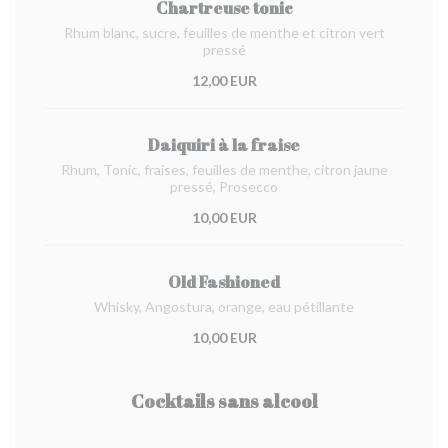
Chartreuse tonic
Rhum blanc, sucre, feuilles de menthe et citron vert
pressé
12,00 EUR
Daiquiri à la fraise
Rhum, Tonic, fraises, feuilles de menthe, citron jaune
pressé, Prosecco
10,00 EUR
Old Fashioned
Whisky, Angostura, orange, eau pétillante
10,00 EUR
Cocktails sans alcool