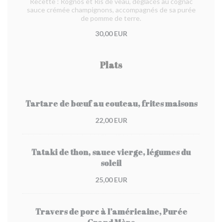
Recette : Rognos et Ris de veau, déglacés au cognac
sauce crémée champignons, accompagnés de sa purée
de pomme de terre.
30,00 EUR
Plats
Tartare de bœuf au couteau, frites maisons
22,00 EUR
Tataki de thon, sauce vierge, légumes du
soleil
25,00 EUR
Travers de porc à l’américaine, Purée