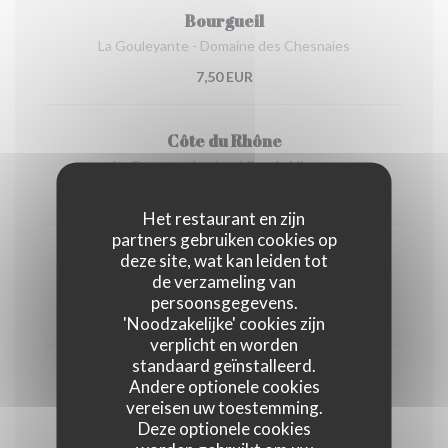
Bourgueil
La Gouleyante - Domaine des Chesnaies
7,50 EUR
Côte du Rhône
La Gourmande - Les Vins de Vienne
7,50 EUR
Het restaurant en zijn
partners gebruiken cookies op
deze site, wat kan leiden tot
Canon-Fronsac
de verzameling van
Un Coup de Canon - Nicolas Dabudyk
persoonsgegevens.
7,50 EUR
'Noodzakelijke' cookies zijn
verplicht en worden
standaard geïnstalleerd.
Bourgogne
Andere optionele cookies
vereisen uw toestemming.
La Dame Pinote - Pinot Noir
Deze optionele cookies
7,50 EUR