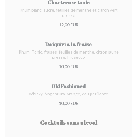
Chartreuse tonic
Rhum blanc, sucre, feuilles de menthe et citron vert
pressé
12,00 EUR
Daiquiri à la fraise
Rhum, Tonic, fraises, feuilles de menthe, citron jaune
pressé, Prosecco
10,00 EUR
Old Fashioned
Whisky, Angostura, orange, eau pétillante
10,00 EUR
Cocktails sans alcool