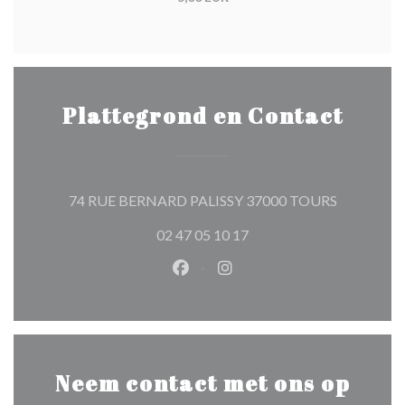
Plattegrond en Contact
((opent in 
74 RUE BERNARD PALISSY 37000 TOURS
02 47 05 10 17
Facebook ((opent in een nieuw 
Instagram ((opent in een 
Neem contact met ons op