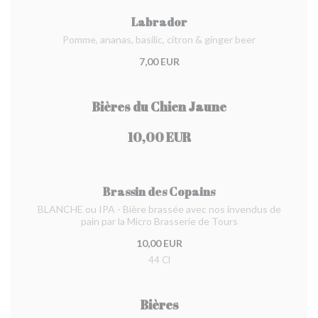
Labrador
Pomme, ananas, basilic, citron & ginger beer
7,00 EUR
Bières du Chien Jaune
10,00 EUR
Brassin des Copains
BLANCHE ou IPA - Bière brassée avec nos invendus de
pain par la Micro Brasserie de Tours
10,00 EUR
44 Cl
Bières