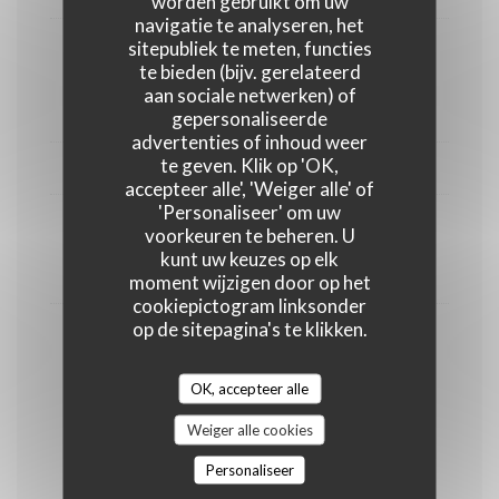
worden gebruikt om uw
navigatie te analyseren, het
ROSÉ
sitepubliek te meten, functies
Du moment
te bieden (bijv. gerelateerd
aan sociale netwerken) of
7,00 EUR
gepersonaliseerde
advertenties of inhoud weer
te geven. Klik op 'OK,
BULLES
accepteer alle', 'Weiger alle' of
'Personaliseer' om uw
La Bulle Dog
voorkeuren te beheren. U
kunt uw keuzes op elk
7,50 EUR
moment wijzigen door op het
cookiepictogram linksonder
op de sitepagina's te klikken.
Champagne
12,00 EUR
OK, accepteer alle
Weiger alle cookies
Apéritifs
Personaliseer