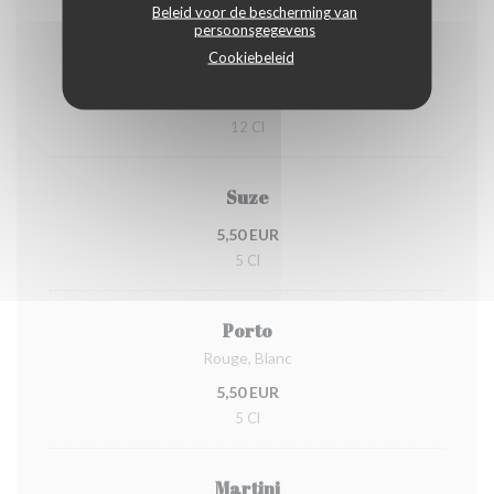
Beleid voor de bescherming van
persoonsgegevens
Kir
Cookiebeleid
Cassis, Mûre, Pêche
7,50 EUR
12 Cl
Suze
5,50 EUR
5 Cl
Porto
Rouge, Blanc
5,50 EUR
5 Cl
Martini