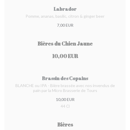
Labrador
Pomme, ananas, basilic, citron & ginger beer
7,00 EUR
Bières du Chien Jaune
10,00 EUR
Brassin des Copains
BLANCHE ou IPA - Bière brassée avec nos invendus de
pain par la Micro Brasserie de Tours
10,00 EUR
44 Cl
Bières