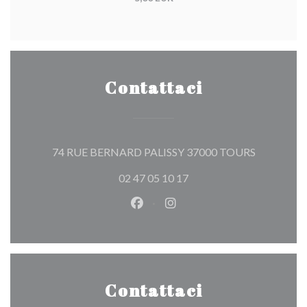
Contattaci
((apre una 
74 RUE BERNARD PALISSY 37000 TOURS
02 47 05 10 17
Facebook ((apre una nuova fines
Instagram ((apre una nuov
Contattaci