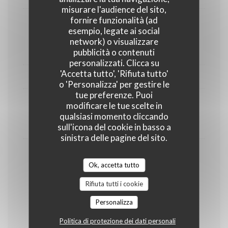
misurare l'audience del sito,
fornire funzionalità (ad
ROSÉ
esempio, legate ai social
Du moment
network) o visualizzare
7,00 EUR
pubblicità o contenuti
personalizzati. Clicca su
'Accetta tutto', 'Rifiuta tutto'
BULLES
o 'Personalizza' per gestire le
tue preferenze. Puoi
modificare le tue scelte in
La Bulle Dog
qualsiasi momento cliccando
7,50 EUR
sull'icona del cookie in basso a
sinistra delle pagine del sito.
Champagne
Ok, accetta tutto
12,00 EUR
Rifiuta tutti i cookie
Personalizza
Apéritifs
Politica di protezione dei dati personali