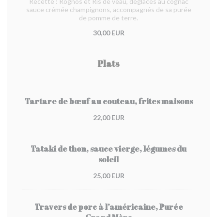
Recette : Rognos et Ris de veau, déglacés au cognac
sauce crémée champignons, accompagnés de sa purée
de pomme de terre.
30,00 EUR
Plats
Tartare de bœuf au couteau, frites maisons
22,00 EUR
Tataki de thon, sauce vierge, légumes du
soleil
25,00 EUR
Travers de porc à l’américaine, Purée