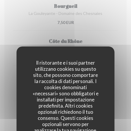
Bourgueil
La Gouleyante - Domaine des Chesnaies
7,50 EUR
Côte du Rhône
La Gourmande - Les Vins de Vienne
7,50 EUR
Il ristorante e i suoi partner
utilizzano cookies su questo
sito, che possono comportare
Canon-Fronsac
la raccolta di dati personali. I
Un Coup de Canon - Nicolas Dabudyk
cookies denominati
7,50 EUR
«necessari» sono obbligatori e
installati per impostazione
predefinita. Altri cookies
Bourgogne
opzionali richiedono il tuo
consenso. Questi cookies
La Dame Pinote - Pinot Noir
opzionali servono per
7,50 EUR
analizzare la tua navigazione,