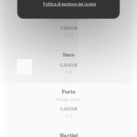
Politica di gestione dei cookie
Kir
Cassis, Mûre, Pêche
7,50 EUR
12 Cl
Suze
5,50 EUR
5 Cl
Porto
Rouge, Blanc
5,50 EUR
5 Cl
Martini