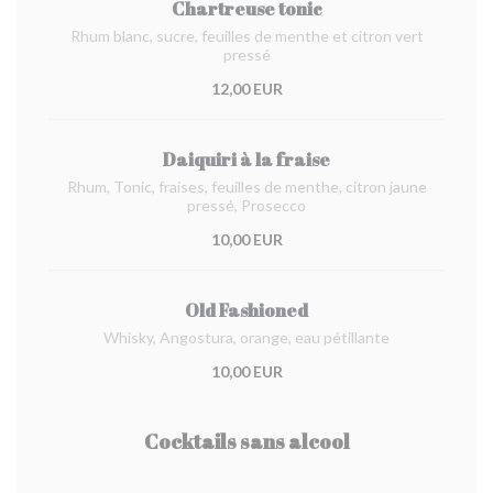
Chartreuse tonic
Rhum blanc, sucre, feuilles de menthe et citron vert
pressé
12,00 EUR
Daiquiri à la fraise
Rhum, Tonic, fraises, feuilles de menthe, citron jaune
pressé, Prosecco
10,00 EUR
Old Fashioned
Whisky, Angostura, orange, eau pétillante
10,00 EUR
Cocktails sans alcool